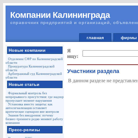
Компании Калининграда
справочник предприятий и организаций, объявлен
главная
фирм
Новые компании
Я
ищу:
Отделение СФР по Калининградской
области
Прокуратура Калининградской
области
Участники раздела
Арбитражный суд Калининградской
области
В данном разделе не представле
Новые статьи
Формальный контроль без
непрерывного присутствия: где надзор
пропускает момент нарушения
Установка вместо защиты: как
автосигнализация оставляет
критические сценарии вне контроля
Знания без внедрения: почему
бизнес-тренинги редко меняют работу
компании
Пресс-релизы