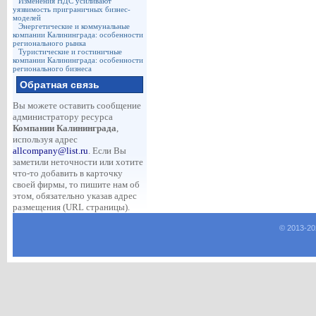
Изменения НДС усиливают
уязвимость приграничных бизнес-
моделей
Энергетические и коммунальные
компании Калининграда: особенности
регионального рынка
Туристические и гостиничные
компании Калининграда: особенности
регионального бизнеса
Обратная связь
Вы можете оставить сообщение
администратору ресурса
Компании Калининграда
,
используя адрес
allcompany@list.ru
. Если Вы
заметили неточности или хотите
что-то добавить в карточку
своей фирмы, то пишите нам об
этом, обязательно указав адрес
размещения (URL страницы).
© 2013-
20