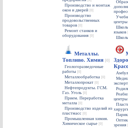
[0]
Образ
Производство и монтаж
дополн
окон и дверей
[0]
профес
Производство
Учебн
продовольственных
центр
товаров
[0]
Школы
Ремонт станков и
языков
оборудования
[0]
Школы
Металлы.
Топливо. Химия
Здоро
[0]
Крас
Геологоразведочные
работы
[0]
Амбул
Металлообработка
[0]
Медиц
Металлопрокат
[0]
экспер
Нефтепродукты. ГСМ.
Родил
Газ. Уголь
[0]
Реаби
Прием. Переработка
центр
металла
[0]
Пласт
Производство изделий из
хирург
пластмасс
[0]
Парик
Промышленная химия.
Оптик
Химическое сырье
[0]
зрения