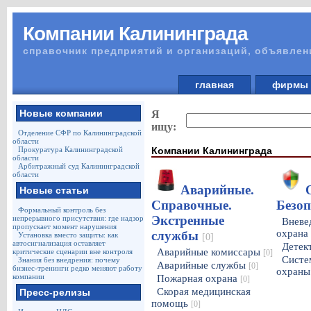
Компании Калининграда
справочник предприятий и организаций, объявлен
главная
фирм
Новые компании
Я
ищу:
Отделение СФР по Калининградской
области
Компании Калининграда
Прокуратура Калининградской
области
Арбитражный суд Калининградской
области
Аварийные.
Новые статьи
Справочные.
Безо
Формальный контроль без
Экстренные
непрерывного присутствия: где надзор
Вневе
пропускает момент нарушения
охрана
службы
Установка вместо защиты: как
[0]
автосигнализация оставляет
Детек
Аварийные комиссары
критические сценарии вне контроля
[0]
Систе
Знания без внедрения: почему
Аварийные службы
[0]
бизнес-тренинги редко меняют работу
охран
компании
Пожарная охрана
[0]
Скорая медицинская
Пресс-релизы
помощь
[0]