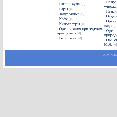
Испра
Бани. Сауны
[0]
учрежд
Бары
[0]
Пенси
Закусочные
[0]
Отдел
Кафе
[0]
Орган
Кинотеатры
[0]
надзор
Организация проведения
Орган
праздников
[0]
природ
Рестораны
[0]
ОМВД
МВД
[0]
© 2013-
20