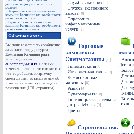
Изменения НДС усиливают
Службы спасения
[0]
уязвимость приграничных бизнес-
моделей
Службы экстренного
Энергетические и коммунальные
вызова
[0]
компании Калининграда: особенности
регионального рынка
Справочно-
Туристические и гостиничные
информационные
компании Калининграда: особенности
услуги
регионального бизнеса
[1]
Обратная связь
Вы можете оставить сообщение
Торговые
администратору ресурса
комплексы.
мага
Компании Калининграда
,
Спецмагазины
используя адрес
Автом
[0]
allcompany@list.ru
. Если Вы
Двери
[
Гипермаркеты
[0]
заметили неточности или хотите
Бытов
Интернет-магазины
[0]
что-то добавить в карточку
Для д
Комиссионные
своей фирмы, то пишите нам об
Для 
магазины
этом, обязательно указав адрес
[0]
Для м
размещения (URL страницы).
Рынки
[0]
Канце
Супермаркеты
[0]
Компь
Торгово-развлекательные
техник
центры. Моллы
[0]
Цветы
[0]
Строительство.
Недвижимость.
отды