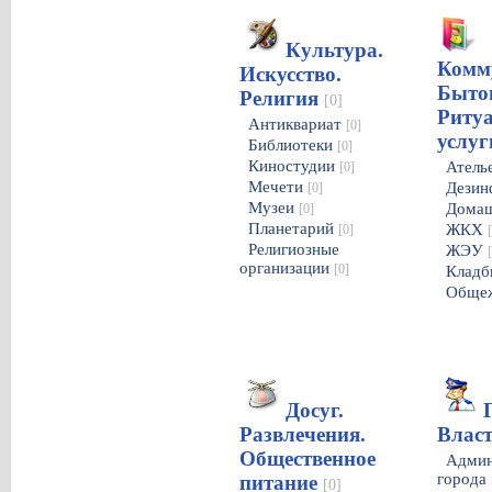
Культура.
Комм
Искусство.
Быто
Религия
[0]
Риту
Антиквариат
[0]
услу
Библиотеки
[0]
Киностудии
Атель
[0]
Мечети
Дезин
[0]
Музеи
Домаш
[0]
Планетарий
ЖКХ
[0]
Религиозные
ЖЭУ
организации
[0]
Клад
Обще
Досуг.
Развлечения.
Влас
Общественное
Админ
города
питание
[0]