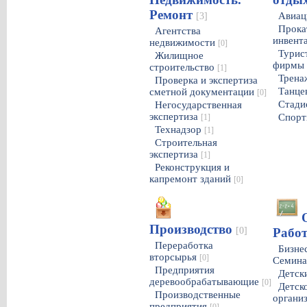
Ремонт
Авиац
[3]
Прока
Агентства
инвент
недвижимости
[0]
Турист
Жилищное
фирмы
строительство
[1]
Трена
Проверка и экспертиза
Танце
сметной документации
[0]
Стад
Негосударственная
экспертиза
Спорт
[1]
Технадзор
[1]
Строительная
экспертиза
[1]
Реконструкция и
капремонт зданий
[0]
Производство
[0]
Работ
Переработка
Бизне
вторсырья
[0]
Семин
Предприятия
Детск
деревообрабатывающие
[0]
Детск
Производственные
органи
предприятия