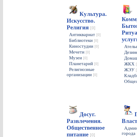
Культура.
Комм
Искусство.
Быто
Религия
[0]
Риту
Антиквариат
[0]
услу
Библиотеки
[0]
Киностудии
Атель
[0]
Мечети
Дезин
[0]
Музеи
Домаш
[0]
Планетарий
ЖКХ
[0]
Религиозные
ЖЭУ
организации
[0]
Клад
Обще
Досуг.
Развлечения.
Влас
Общественное
Админ
города
питание
[0]