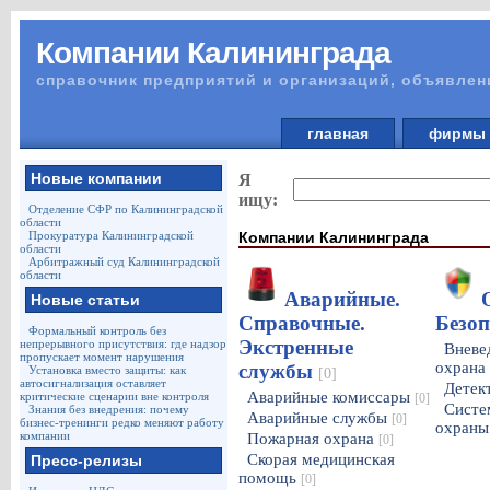
Компании Калининграда
справочник предприятий и организаций, объявлен
главная
фирм
Новые компании
Я
ищу:
Отделение СФР по Калининградской
области
Компании Калининграда
Прокуратура Калининградской
области
Арбитражный суд Калининградской
области
Аварийные.
Новые статьи
Справочные.
Безо
Формальный контроль без
Экстренные
непрерывного присутствия: где надзор
Вневе
пропускает момент нарушения
охрана
службы
Установка вместо защиты: как
[0]
автосигнализация оставляет
Детек
Аварийные комиссары
критические сценарии вне контроля
[0]
Систе
Знания без внедрения: почему
Аварийные службы
[0]
бизнес-тренинги редко меняют работу
охран
компании
Пожарная охрана
[0]
Скорая медицинская
Пресс-релизы
помощь
[0]