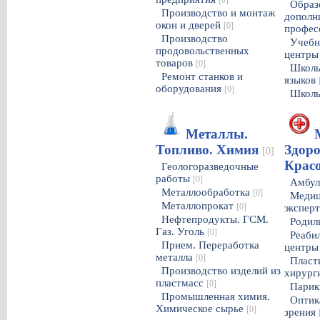
[0]
Образ
Производство и монтаж
дополн
окон и дверей
[0]
профес
Производство
Учебн
продовольственных
центр
товаров
[0]
Школы
Ремонт станков и
языков
оборудования
[0]
Школы
Металлы.
Топливо. Химия
Здоро
[0]
Крас
Геологоразведочные
работы
[0]
Амбул
Металлообработка
[0]
Медиц
Металлопрокат
[0]
экспер
Нефтепродукты. ГСМ.
Родил
Газ. Уголь
[0]
Реаби
Прием. Переработка
центр
металла
[0]
Пласт
Производство изделий из
хирург
пластмасс
[0]
Парик
Промышленная химия.
Оптик
Химическое сырье
[0]
зрения