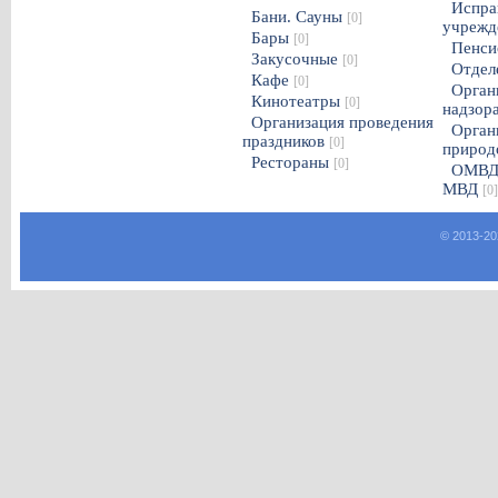
Испра
Бани. Сауны
[0]
учрежд
Бары
[0]
Пенси
Закусочные
[0]
Отдел
Кафе
[0]
Орган
Кинотеатры
[0]
надзор
Организация проведения
Орган
праздников
[0]
природ
Рестораны
[0]
ОМВД
МВД
[0]
© 2013-
20