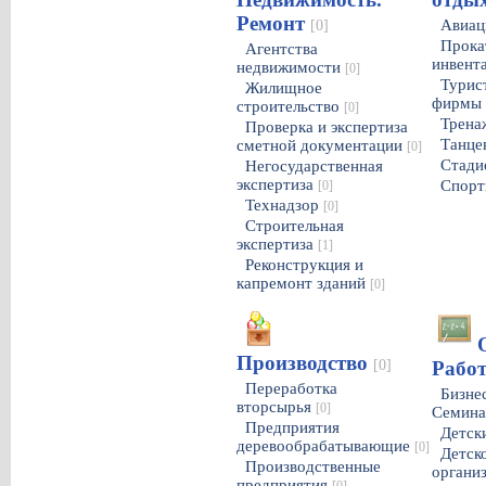
Ремонт
Авиац
[0]
Прока
Агентства
инвент
недвижимости
[0]
Турист
Жилищное
фирмы
строительство
[0]
Трена
Проверка и экспертиза
Танце
сметной документации
[0]
Стад
Негосударственная
экспертиза
Спорт
[0]
Технадзор
[0]
Строительная
экспертиза
[1]
Реконструкция и
капремонт зданий
[0]
Производство
[0]
Работ
Переработка
Бизне
вторсырья
[0]
Семин
Предприятия
Детск
деревообрабатывающие
[0]
Детск
Производственные
органи
предприятия