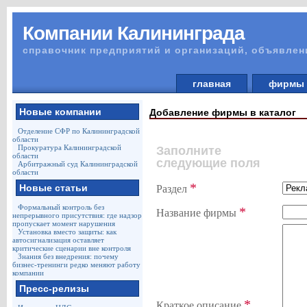
Компании Калининграда
справочник предприятий и организаций, объявлен
главная
фирм
Новые компании
Добавление фирмы в каталог
Отделение СФР по Калининградской
области
Прокуратура Калининградской
Заполните
области
следующие поля
Арбитражный суд Калининградской
области
*
Новые статьи
Раздел
Формальный контроль без
*
Название фирмы
непрерывного присутствия: где надзор
пропускает момент нарушения
Установка вместо защиты: как
автосигнализация оставляет
критические сценарии вне контроля
Знания без внедрения: почему
бизнес-тренинги редко меняют работу
компании
Пресс-релизы
*
Краткое описание