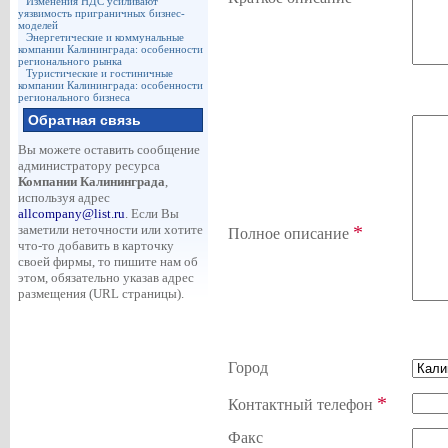
Изменения НДС усиливают
уязвимость приграничных бизнес-
моделей
Энергетические и коммунальные
компании Калининграда: особенности
регионального рынка
Туристические и гостиничные
компании Калининграда: особенности
регионального бизнеса
Обратная связь
Вы можете оставить сообщение
администратору ресурса
Компании Калининграда
,
используя адрес
allcompany@list.ru
. Если Вы
*
заметили неточности или хотите
Полное описание
что-то добавить в карточку
своей фирмы, то пишите нам об
этом, обязательно указав адрес
размещения (URL страницы).
Город
*
Контактный телефон
Факс