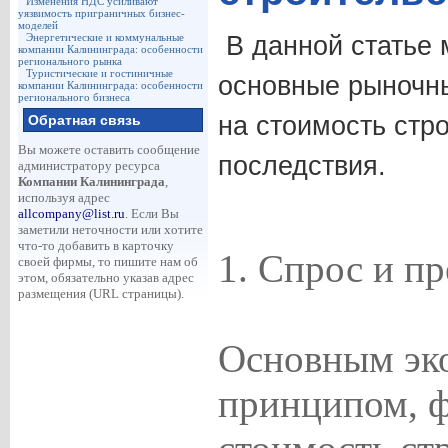
Изменения НДС усиливают
уязвимость приграничных бизнес-
моделей
Энергетические и коммунальные
В данной статье
компании Калининграда: особенности
регионального рынка
Туристические и гостиничные
основные рыночн
компании Калининграда: особенности
регионального бизнеса
на стоимость стро
Обратная связь
Вы можете оставить сообщение
последствия.
администратору ресурса
Компании Калининграда
,
используя адрес
allcompany@list.ru
. Если Вы
заметили неточности или хотите
что-то добавить в карточку
1. Спрос и п
своей фирмы, то пишите нам об
этом, обязательно указав адрес
размещения (URL страницы).
Основным эк
принципом,