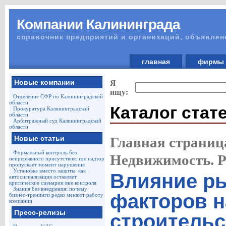
Компании Калининграда
справочник предприятий и организаций, объявлен
главная
фирм
Новые компании
Я
ищу:
Отделение СФР по Калининградской
области
Каталог стат
Прокуратура Калининградской
области
Арбитражный суд Калининградской
области
Новые статьи
Главная страниц
Формальный контроль без
Недвижимость. 
непрерывного присутствия: где надзор
пропускает момент нарушения
Установка вместо защиты: как
Влияние р
автосигнализация оставляет
критические сценарии вне контроля
Знания без внедрения: почему
факторов н
бизнес-тренинги редко меняют работу
компании
Пресс-релизы
строительс